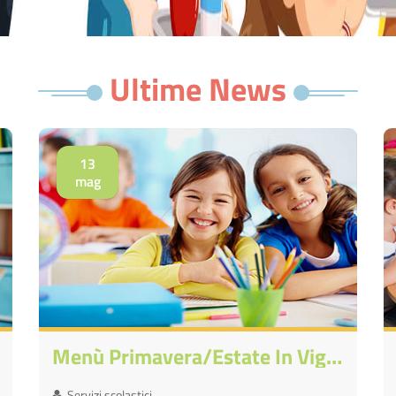
Ultime News
13
mag
Menù Primavera/estate In Vigore Dal 18/05/2026
Servizi scolastici