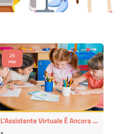
25
mar
L’Assistente Virtuale È Ancora Più Intelligente E Semplice Da Usare!