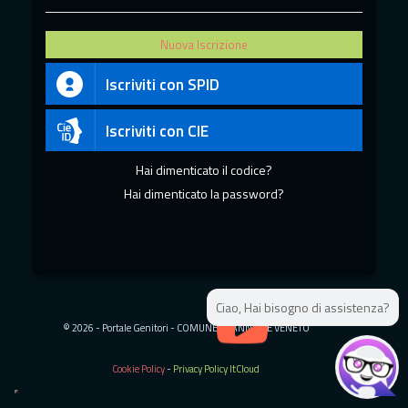
Nuova Iscrizione
Iscriviti con SPID
Iscriviti con CIE
Hai dimenticato il codice?
Hai dimenticato la password?
Ciao, Hai bisogno di assistenza?
;
;
© 2026 - Portale Genitori - COMUNE DI ANNONE VENETO
Cookie Policy
-
Privacy Policy ItCloud