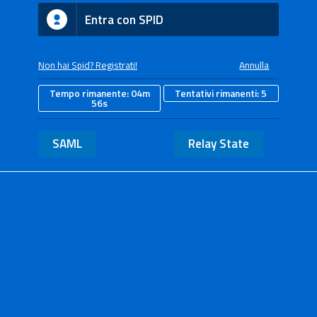
Entra con SPID
Non hai Spid? Registrati!
Annulla
Tempo rimanente:
04m
Tentativi rimanenti:
5
56s
SAML
Relay State