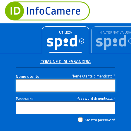
UTILIZZA
IN ALTERNATIVA US
COMUNE DI ALESSANDRIA
Nome utente
Nome utente dimenticato ?
Password
Password dimenticata ?
Mostra password