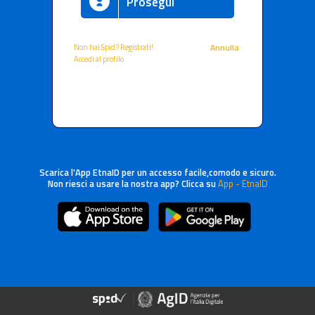
Prosegui
Non hai Spid? Registrati!
Annulla
Accedi al profilo
Scarica l'App EtnaID per un accesso facile,comodo e sicuro.
Non riesci a usare la nostra app? Clicca su
App - EtnaID